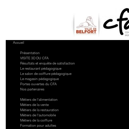
https://www.high-
endrolex.com/7
Accueil
Le CFA
Présentation
VISITE 3D DU CFA
Résultats et enquête de satisfaction
Le restaurant pédagogique
Le salon de coiffure pédagogique
Le magasin pédagogique
Portes ouvertes du CFA
Nos partenaires
Nos formations
Métiers de l'alimentation
Métiers de la vente
Métiers de la restauration
Métiers de l'automobile
Métiers de la coiffure
Formation pour adultes