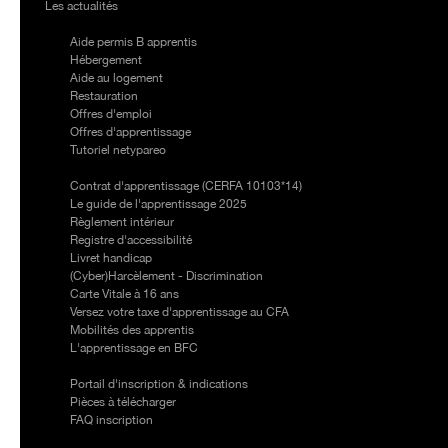
Les actualités
Services
Aide permis B apprentis
Hébergement
Aide au logement
Restauration
Offres d'emploi
Offres d'apprentissage
Tutoriel netypareo
Informations
Contrat d'apprentissage (CERFA 10103*14)
Le guide de l'apprentissage 2025
Règlement intérieur
Registre d'accessibilité
Livret handicap
(Cyber)Harcèlement - Discrimination
Carte Vitale à 16 ans
Versez votre taxe d'apprentissage au CFA
Mobilités des apprentis
L'apprentissage en BFC
Inscription
Portail d'inscription & indications
Pièces à télécharger
FAQ inscription
Qualiopi