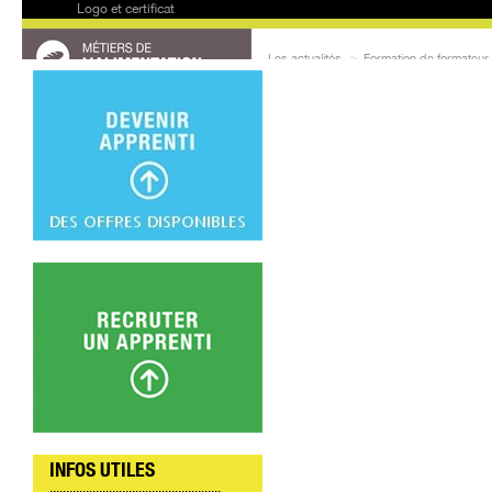
Logo et certificat
Les actualités
>
Formation de formateur
FORMATION DE FORMATE
Nos enseignants continuent de se
une formation de qualité à nos a
INFOS UTILES
....................................................