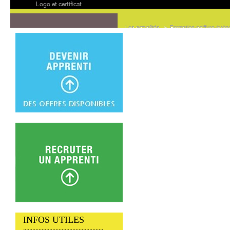
Logo et certificat
Les actualités
>
Formation coiffure évén
FORMATION COIFFUR
Les coiffures ont tou
formation
.
INFOS UTILES
....................................................