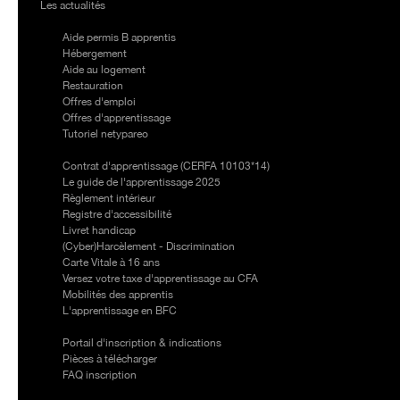
Les actualités
Services
Aide permis B apprentis
Hébergement
Aide au logement
Restauration
Offres d'emploi
Offres d'apprentissage
Tutoriel netypareo
Informations
Contrat d'apprentissage (CERFA 10103*14)
Le guide de l'apprentissage 2025
Règlement intérieur
Registre d'accessibilité
Livret handicap
(Cyber)Harcèlement - Discrimination
Carte Vitale à 16 ans
Versez votre taxe d'apprentissage au CFA
Mobilités des apprentis
L'apprentissage en BFC
Inscription
Portail d'inscription & indications
Pièces à télécharger
FAQ inscription
Qualiopi