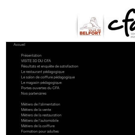
https://www.high-
endrolex.com/7
Accueil
Le CFA
Présentation
VISITE 3D DU CFA
Résultats et enquête de satisfaction
Le restaurant pédagogique
Le salon de coiffure pédagogique
Le magasin pédagogique
Portes ouvertes du CFA
Nos partenaires
Nos formations
Métiers de l'alimentation
Métiers de la vente
Métiers de la restauration
Métiers de l'automobile
Métiers de la coiffure
Formation pour adultes