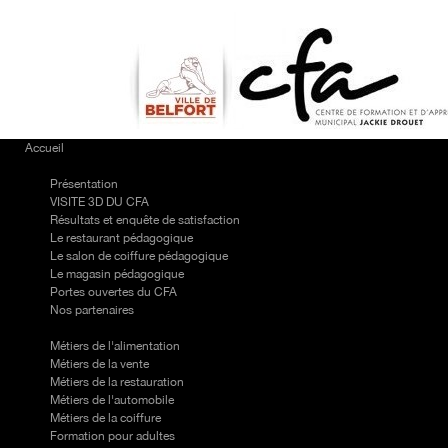
https://www.high-
endrolex.com/7
Accueil
Le CFA
Présentation
VISITE 3D DU CFA
Résultats et enquête de satisfaction
Le restaurant pédagogique
Le salon de coiffure pédagogique
Le magasin pédagogique
Portes ouvertes du CFA
Nos partenaires
Nos formations
Métiers de l'alimentation
Métiers de la vente
Métiers de la restauration
Métiers de l'automobile
Métiers de la coiffure
Formation pour adultes