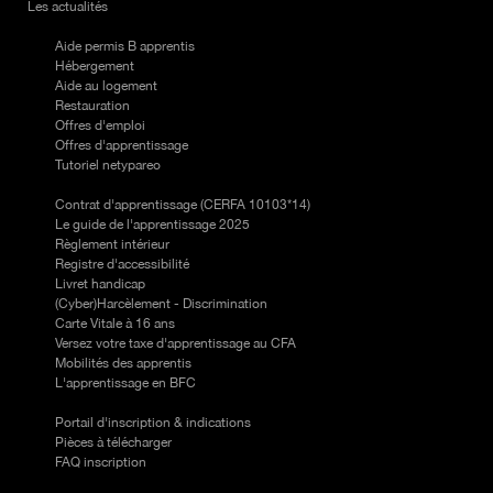
Les actualités
Services
Aide permis B apprentis
Hébergement
Aide au logement
Restauration
Offres d'emploi
Offres d'apprentissage
Tutoriel netypareo
Informations
Contrat d'apprentissage (CERFA 10103*14)
Le guide de l'apprentissage 2025
Règlement intérieur
Registre d'accessibilité
Livret handicap
(Cyber)Harcèlement - Discrimination
Carte Vitale à 16 ans
Versez votre taxe d'apprentissage au CFA
Mobilités des apprentis
L'apprentissage en BFC
Inscription
Portail d'inscription & indications
Pièces à télécharger
FAQ inscription
Qualiopi