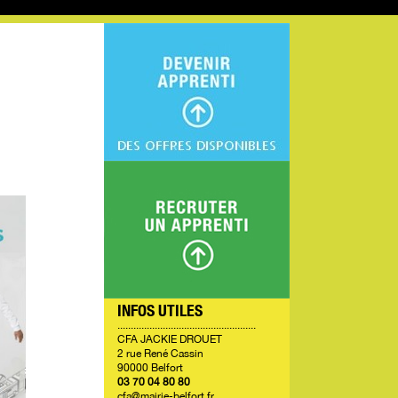
INFOS UTILES
....................................................
CFA JACKIE DROUET
2 rue René Cassin
90000 Belfort
03 70 04 80 80
cfa@mairie-belfort.fr